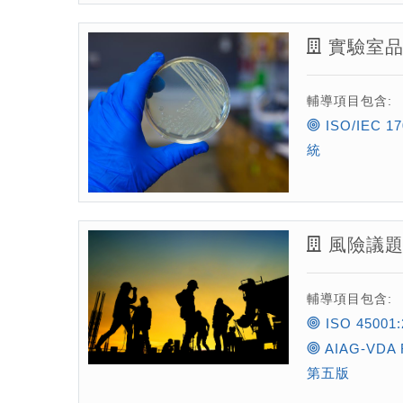
實驗室品
輔導項目包含:
ISO/IEC 
統
風險議
輔導項目包含:
ISO 450
AIAG-VD
第五版