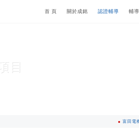
首 頁
關於成銘
認證輔導
輔
項目
富田電機股份有限公司 |