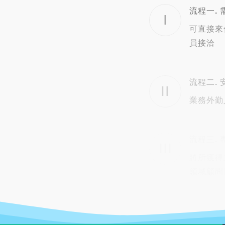
流程一.
I
可直接來
員接洽
流程二.
II
業務外勤
流程三.
III
將所獲得
領域顧問