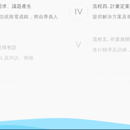
 需求、議題產生
流程四. 計畫定案
IV
信或致電成銘，將由專責人
提供解決方案及
流程五. 作業展開
V
 安排初訪
進行輔導及訓練
人員拜訪、簡報
流程六. 售後服務
VI
 專案討論
提供永久系統及
之意見及方向帶回，與專屬
企業持續成長
師討論並擬定計畫規格