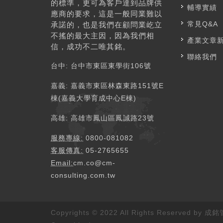
的標準，更可為客戶達到品牌供
輔導實績
應商的要求，這是一般同業難以
常見Q&A
承諾的，也是我們在顧問業屹立
不搖的最大主因，因為我們相
產業文章
信，成功不二唯其銘。
聯絡我們
台中: 台中市東區東學街106號​
嘉義: 嘉義市東區林森東路151號E
棟(嘉義大學育成中心E棟) ​​
高雄: 高雄市鳳山區鳳誠路23號 ​​
服務專線:
0800-081082
客服傳真:
05-2765655
Email:
cm.co@cm-
consulting.com.tw
Copyrights © 2022 All Rights Reserved 