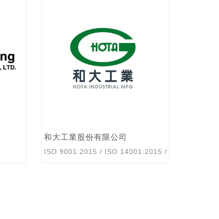
瀚宇彩晶股份有限公司
瑪古拉
:2015
/
廠內訓
CSR
/
/
AS 9100
/
IATF 16