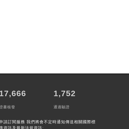
長"
20,335
1,752
證書核發
通過驗證
申請訂閱服務
我們將會不定時通知傳送相關國際標
準資訊及最新法規資訊: