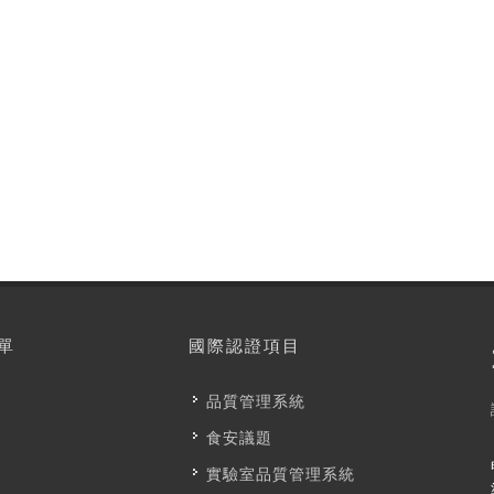
成銘管理顧問有限公司 陪同您的企業一起成
單
國際認證項目
品質管理系統
食安議題
實驗室品質管理系統