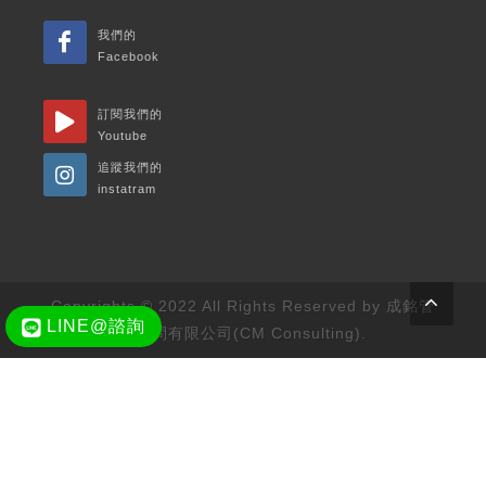
我們的
Facebook
訂閱我們的
Youtube
追蹤我們的
instatram
Copyrights © 2022 All Rights Reserved by 成銘管
LINE@諮詢
理顧問有限公司(CM Consulting).
ÿcr 翴 var wave1 = $('#feel-the-wave').wavify({ height: 80,
bones: 4, amplitude: 60, color: 'rgba(117, 214, 250, .9)',
speed: .15 }); var wave2 = $('#feel-the-wave-two').wavify({
height: 50, bones: 3, amplitude: 40, color: 'rgba(137, 223,
255, .8)', speed: .25 });